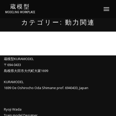
蔵模型
ナ
MODELING WORKPLACE
ビ
ゲ
カテゴリー:
動力関連
ー
シ
ョ
ン
切
り
替
蔵模型KURAMODEL
え
〒694-0433
島根県大田市大代町大家1699
KURAMODEL
1699 Oe Oshirocho Oda Shimane pref. 6940433, Japan
Ryoji Wada
Train model Designer