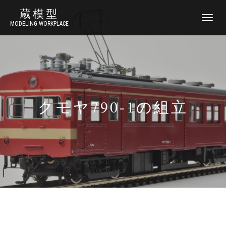
蔵模型
ナ
MODELING WORKPLACE
ビ
ゲ
ー
シ
ョ
ン
切
り
クモヤ790-1の組立
替
え