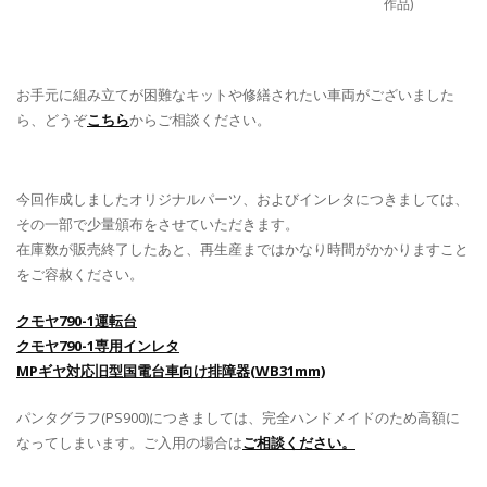
作品)
お手元に組み立てが困難なキットや修繕されたい車両がございました
ら、どうぞ
こちら
からご相談ください。
今回作成しましたオリジナルパーツ、およびインレタにつきましては、
その一部で少量頒布をさせていただきます。
在庫数が販売終了したあと、再生産まではかなり時間がかかりますこと
をご容赦ください。
クモヤ790-1運転台
クモヤ790-1専用インレタ
MPギヤ対応旧型国電台車向け排障器(WB31mm)
パンタグラフ(PS900)につきましては、完全ハンドメイドのため高額に
なってしまいます。ご入用の場合は
ご相談ください。