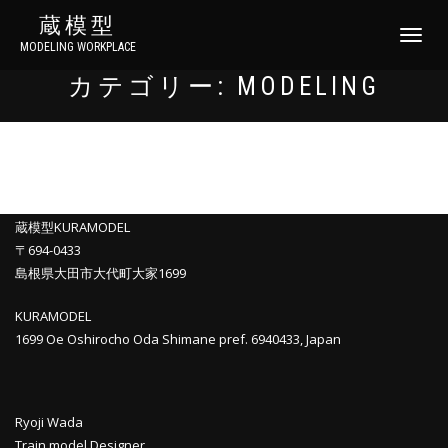
蔵模型
ナ
MODELING WORKPLACE
ビ
ゲ
カテゴリー:
MODELING
ー
シ
ョ
ン
切
り
替
蔵模型KURAMODEL
え
〒694-0433
島根県大田市大代町大家1699
KURAMODEL
1699 Oe Oshirocho Oda Shimane pref. 6940433, Japan
Ryoji Wada
Train model Designer